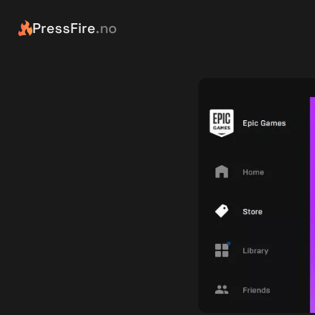
PressFire
.no