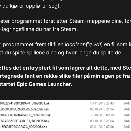
du kjører oppfører seg).
leter programmet først etter Steam-mappene dine, f
le lagringsfilene du har fra Steam.
r programmet frem til filen
localconfig.vdf
, en fil som
ist du spilte spillene dine og hvor lenge du spilte de.
ettes det en kryptert fil som lagrer alt dette, med St
tegnede fant en rekke slike filer på min egen pc fr
startet Epic Games Launcher.