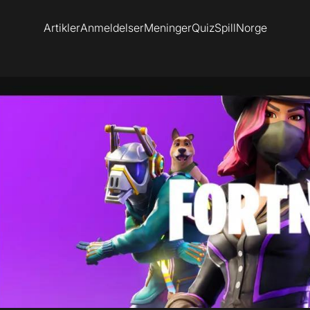
Artikler
Anmeldelser
Meninger
Quiz
SpillNorge