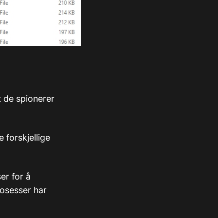
t de spionerer
e forskjellige
er for å
osesser har