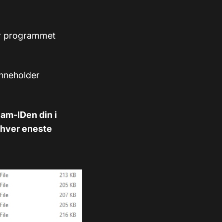
ør programmet
 inneholder
eam-IDen din i
a hver eneste