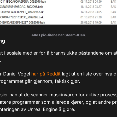
Alle Epic-filene har Steam-IDen.
ng
 ut i sosiale medier for å brannslukke påstandene om a
.
 Daniel Vogel
har på Reddit
lagt ut en liste over hva d
ogrammet går gjennom, faktisk gjør.
sier han at de scanner maskinvaren for aktive prosess
tere programmer som allerede kjører, og at andre pr
eringen av Unreal Engine å gjøre.