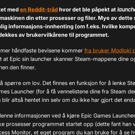
rtet med
en Reddit-tråd
hvor det ble påpekt at
launch
maskinen din etter prosesser og filer. Mye av dette se
nlig informasjons-innhenting (om f.eks. hvilke kom
dekkes av brukervilkårene til programmet.
 mer håndfaste bevisene kommer
fra bruker
Madjoki
p
at Epic sin launcher skanner Steam-mappene dine og
nen den finner.
n å spørre om lov. Det finnes en funksjon for å lenke 
Games Launcher (for å få vennelistene dine fra Steam d
blir altså hentet inn selv om du ikke har gjort det end
denne informasjonen ved å kjøre Epic Games Launcher,
ke prosesser programmet startet opp (dette fant han 
ss Monitor, et eget program du kan bruke for å se 