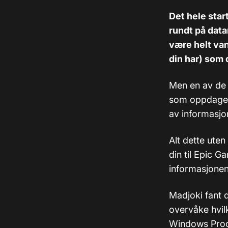
Det hele sta
rundt på data
være helt va
din har) som 
Men en av de
som oppdaget 
av informasjo
Alt dette ute
din til Epic 
informasjonen 
Madjoki fant 
overvåke hvil
Windows Proce