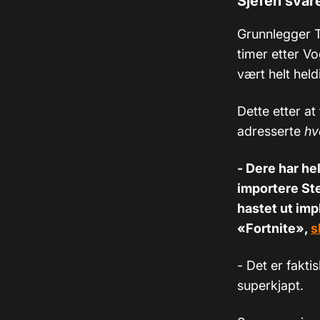
Sjefen svar
Grunnlegger T
timer etter Vo
vært helt hel
Dette etter at
adresserte
hv
- Dere har hel
importere Ste
hastet ut imp
«Fortnite»,
s
- Det er fakti
superkjapt.