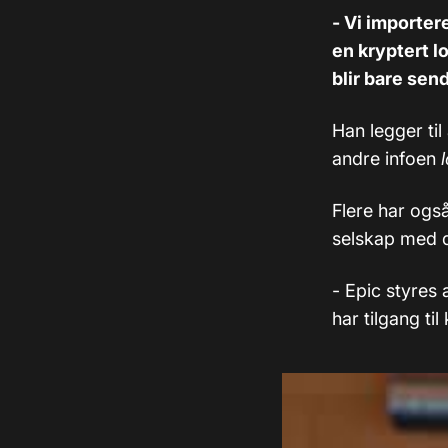
- Vi importer
en kryptert l
blir bare sen
Han legger ti
andre infoen
Flere har også
selskap med d
- Epic styres
har tilgang ti