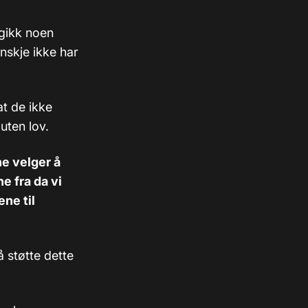
gikk noen
nskje ikke har
at de ikke
 uten lov.
rne velger å
e fra da vi
ne til
å støtte dette