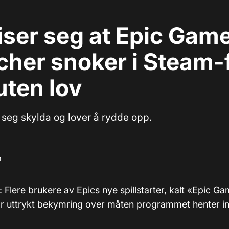
iser seg at Epic Gam
her snoker i Steam-
uten lov
å seg skylda og lover å rydde opp.
m
: Flere brukere av Epics nye spillstarter, kalt «Epic G
r uttrykt bekymring over måten programmet henter in