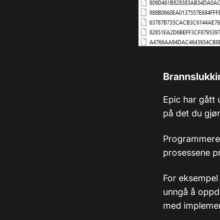
Brannslukki
Epic har gått
på det du gjør
Programmerer
prosessene pr
For eksempel 
unngå å oppda
med implement