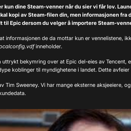
er kun dine Steam-venner når du sier vi får lov. Lau
okal kopi av Steam-filen din, men informasjonen fra 
dt til Epic dersom du velger å importere Steam-venn
l at informasjonen de da mottar kun er vennelistene, i
localconfig.vdf
inneholder.
 uttrykt bekymring over at Epic del-eies av Tencent, e
ype koblinger til myndighetene i landet. Dette avfeier
 av Tim Sweeney. Vi har mange eksterne aksjeeiere, og
l kundedata.