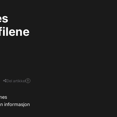
es
filene
Del artikkel
ames
n informasjon