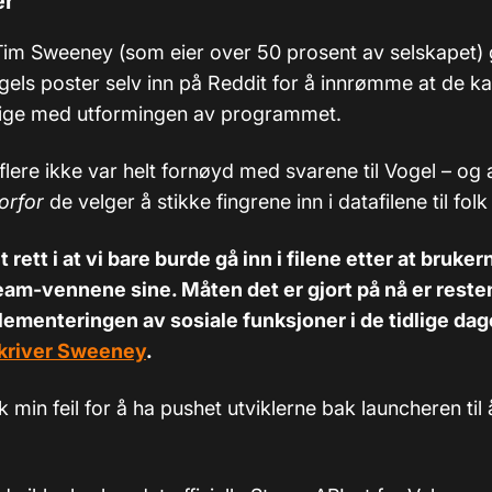
er
im Sweeney (som eier over 50 prosent av selskapet) 
gels poster selv inn på Reddit for å innrømme at de ka
dige med utformingen av programmet.
 flere ikke var helt fornøyd med svarene til Vogel – og 
orfor
de velger å stikke fingrene inn i datafilene til folk
t rett i at vi bare burde gå inn i filene etter at bruke
am-vennene sine. Måten det er gjort på nå er resten
lementeringen av sosiale funksjoner i de tidlige dage
kriver Sweeney
.
sk min feil for å ha pushet utviklerne bak launcheren til 