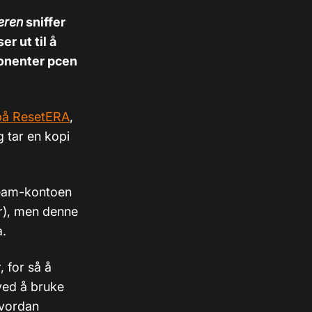
eren
sniffer
r ut til å
ponenter pcen
å ResetERA
,
 tar en kopi
Steam-kontoen
er), men denne
a.
 for så å
ved å bruke
hvordan