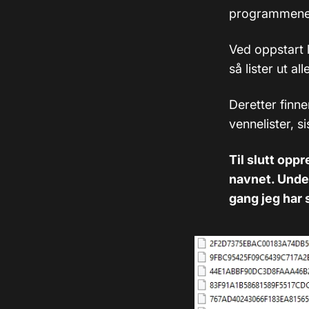
programmene 
Ved oppstart 
så lister ut al
Deretter finne
vennelister, s
Til slutt oppr
navnet. Under
gang jeg har 