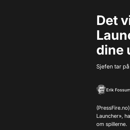
Det v
Launc
dine 
Sjefen tar p
Erik Fossu
(PressFire.no)
Launcher», ha
om spillerne.