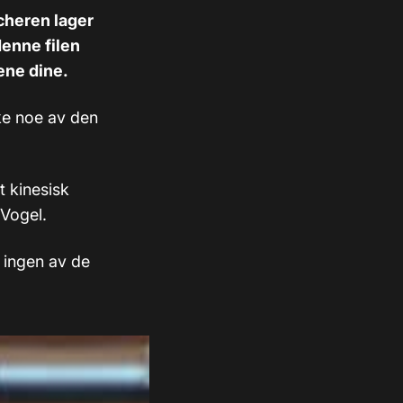
ncheren lager
denne filen
ene dine.
kke noe av den
t kinesisk
 Vogel.
 ingen av de