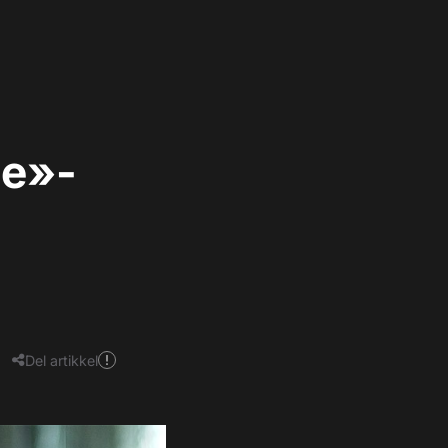
ge»-
Del artikkel