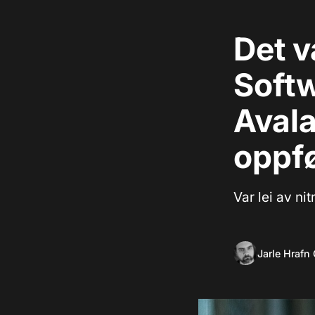
Det v
Soft
Aval
oppf
Var lei av ni
Jarle Hrafn