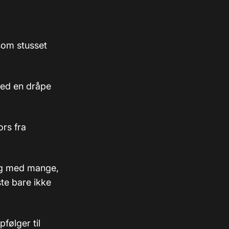
som stusset
 med en dråpe
ors fra
log med mange,
ste bare ikke
følger til