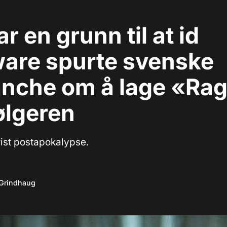
ar en grunn til at id
ware spurte svenske
anche om å lage «Ra
ølgeren
trist postapokalypse.
 Grindhaug