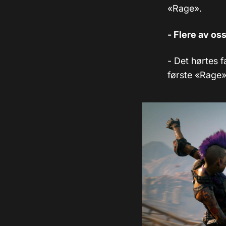
«Rage».
- Flere av os
- Det hørtes f
første «Rage» 