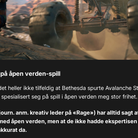
 på åpen verden-spill
det heller ikke tilfeldig at Bethesda spurte Avalanche S
 spesialisert seg på spill i åpen verden meg stor frihet.
journ. anm. kreativ leder på «Rage») har alltid sagt at
l med åpen verden, men at de ikke hadde ekspertisen 
kkurat da.