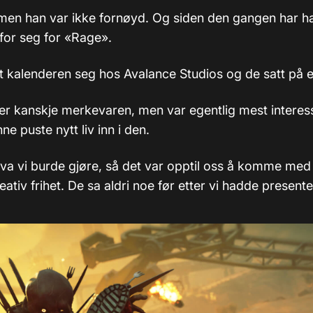
men han var ikke fornøyd. Og siden den gangen har ha
 for seg for «Rage».
et kalenderen seg hos Avalance Studios og de satt på 
ier kanskje merkevaren, men var egentlig mest interes
e puste nytt liv inn i den.
hva vi burde gjøre, så det var opptil oss å komme med 
tiv frihet. De sa aldri noe før etter vi hadde presente