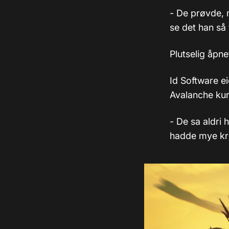
- De prøvde, 
se det han så
Plutselig åpn
Id Software e
Avalanche kunn
- De sa aldri 
hadde mye krea