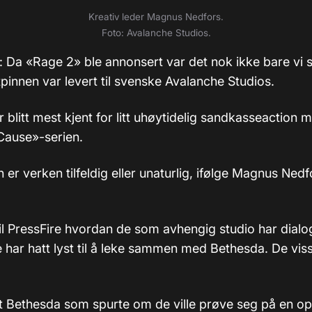
Kreativ leder Magnus Nedfors.
Foto: Avalanche Studios.
): Da «Rage 2» ble annonsert var det nok ikke bare vi 
tpinnen var levert til svenske Avalanche Studios.
 blitt mest kjent for litt uhøytidelig sandkasseaction
 Cause»-serien.
er verken tilfeldig eller unaturlig, ifølge Magnus Nedf
 til PressFire hvordan de som avhengig studio har dia
e har hatt lyst til å leke sammen med Bethesda. De vis
utt Bethesda som spurte om de ville prøve seg på en opp