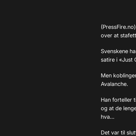
(PressFire.no
over at stafet
Svenskene har
satire i «Just
Men koblingen 
Avalanche.
Han forteller
og at de leng
hva...
Det var til sl