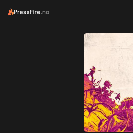
PressFire
.no