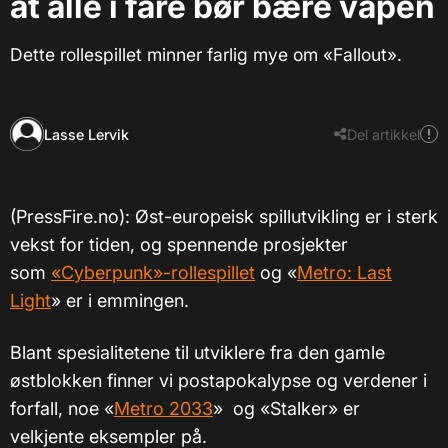
at alle i fare bør bære våpen
Dette rollespillet minner farlig mye om «Fallout».
Lasse Lervik
Del artikkel
(PressFire.no): Øst-europeisk spillutvikling er i sterk
vekst for tiden, og spennende prosjekter
som
«Cyberpunk»-rollespillet
og «
Metro: Last
Light
» er i emmingen.
Blant spesialitetene til utviklere fra den gamle
østblokken finner vi postapokalypse og verdener i
forfall, noe «
Metro 2033
» og «Stalker» er
velkjente eksempler på.