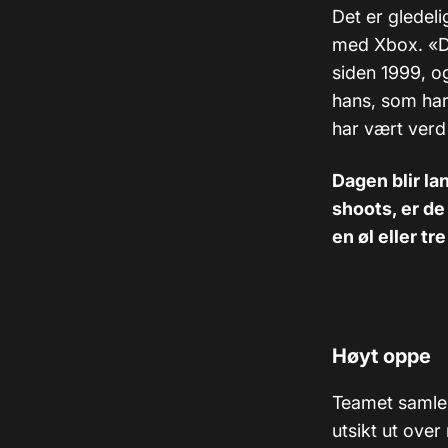
Det er gledeli
med Xbox. «De
siden 1999, og
hans, som har 
har vært verd
Dagen blir la
shoots, er de 
en øl eller tr
Høyt oppe
Teamet samler
utsikt ut over