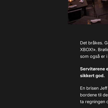
Det bråkes. G
XBOX!». Brølin
som også er i
Servitørene er
sikkert god.
En brisen Jef
bordene til 
ta regningen 