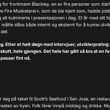
g for frontmann Blackley, en av fire personer som star
 Fire Musketerer», som de ble kjent som, hadde jobb
 alt kulminerte i presentasjonen i dag. Et år med slit f
måtte slåss både internt og eksternt for å kunne utvik
 det.
ng. Etter et helt døgn med intervjuer, utviklerprating
skutt, hele gjengen. Det hele har gått så bra at en fes
e passer fint nå.
 seg på taket til Scott’s Seafood i San Jose, en resta
 resten av byen. Folk hiver innpå middag og drikke. My