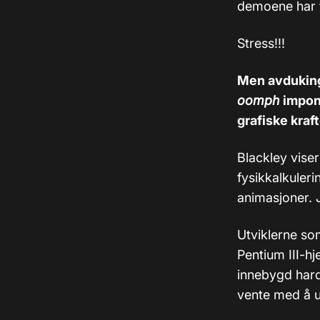
demoene har f
Stress!!!
Men avduking
oomph
impon
grafiske kraf
Blackley vise
fysikkalkuler
animasjoner. J
Utviklerne so
Pentium III-hj
innebygd hard
vente med å utv