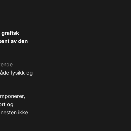
 grafisk
sent av den
rende
åde fysikk og
 imponerer,
ort og
 nesten ikke