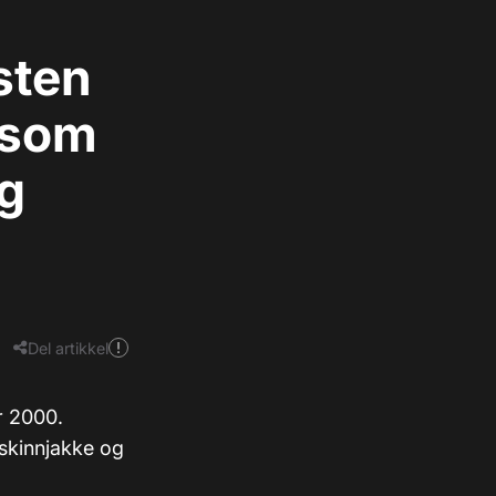
sten
e som
og
Del artikkel
r 2000.
 skinnjakke og