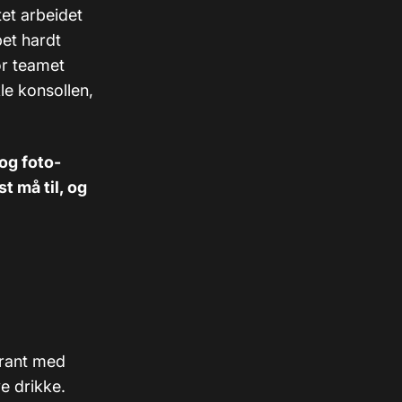
tet arbeidet
et hardt
or teamet
le konsollen,
 og foto-
t må til, og
urant med
e drikke.