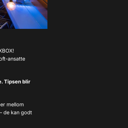
 XBOX!
oft-ansatte
. Tipsen blir
ler mellom
– de kan godt