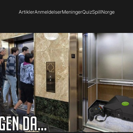
Artikler
Anmeldelser
Meninger
Quiz
SpillNorge