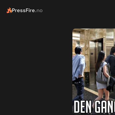
PressFire
.no