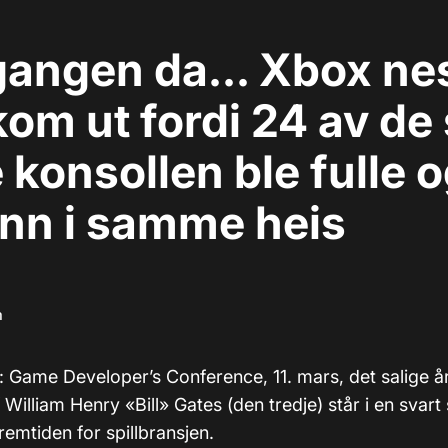
angen da... Xbox ne
kom ut fordi 24 av d
 konsollen ble fulle 
inn i samme heis
m
): Game Developer’s Conference, 11. mars, det salige å
 William Henry «Bill» Gates (den tredje) står i en svart
emtiden for spillbransjen.