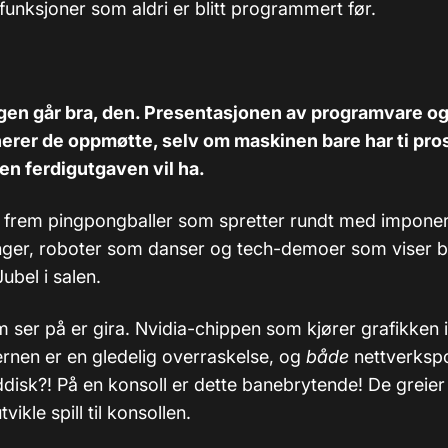
unksjoner som aldri er blitt programmert før.
en går bra, den. Presentasjonen av programvare og
erer de oppmøtte, selv om maskinen bare har ti pro
ten ferdigutgaven vil ha.
r frem pingpongballer som spretter rundt med impone
inger, roboter som danser og tech-demoer som viser b
ubel i salen.
m ser på er gira. Nvidia-chippen som kjører grafikken
ernen er en gledelig overraskelse, og
både
nettverksp
disk?! På en konsoll er dette banebrytende! De greier
ikle spill til konsollen.