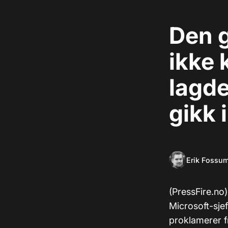
Den g
ikke 
lagde
gikk 
Erik Fossu
(PressFire.no
Microsoft-sjef
proklamerer fr