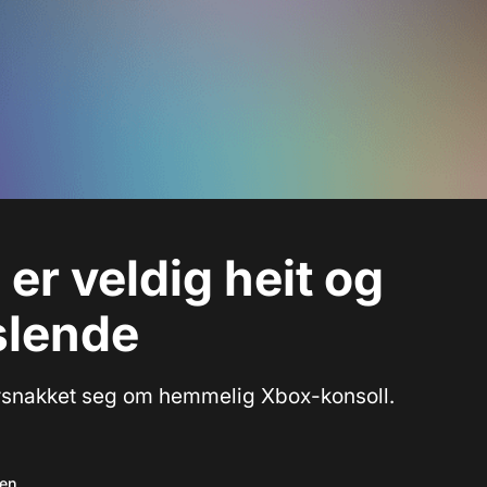
 er veldig heit og
slende
orsnakket seg om hemmelig Xbox-konsoll.
sen