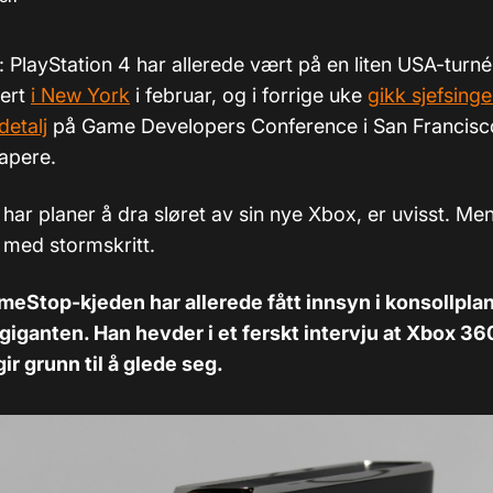
: PlayStation 4 har allerede vært på en liten USA-turné
ert
i New York
i februar, og i forrige uke
gikk sjefsinge
detalj
på Game Developers Conference i San Francisco
kapere.
 har planer å dra sløret av sin nye Xbox, er uvisst. M
s med stormskritt.
meStop-kjeden har allerede fått innsyn i konsollplan
iganten. Han hevder i et ferskt intervju at Xbox 36
ir grunn til å glede seg.