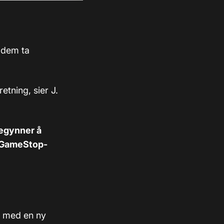
a dem ta
retning, sier J.
begynner å
r GameStop-
t med en ny