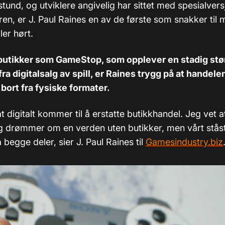
tund, og utviklere angivelig har sittet med spesialver
en, er J. Paul Raines en av de første som snakker til
ler hørt.
butikker som GameStop, som opplever en stadig stø
a digitalsalg av spill, er Raines trygg på at handelen
 bort fra fysiske formater.
at digitalt kommer til å erstatte butikkhandel. Jeg vet at 
 drømmer om en verden uten butikker, men vårt ståst
 begge deler, sier J. Paul Raines til
Gamesindustry.biz