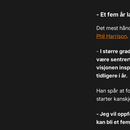
- Et fem år l
Det mest hånd
Phil Harrison
.
-
I større gra
være sentrert
visjonen insp
tidligere i år.
Han spår at fo
starter kanskj
- Jeg vil opp
kan bli et fem