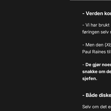
- Verden kom
- Vi har brukt
føringen selv 
- Men den (
Xb
Paul Raines ti
-
De gjør noen
snakke om den
sjefen.
- Både diske
Selv om det e