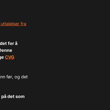
uttalelser fra
det for å
Denne
lge
CVG
nn før, og det
t på det som