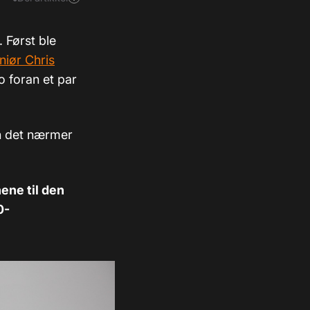
. Først ble
niør Chris
 foran et par
en det nærmer
ene til den
0-