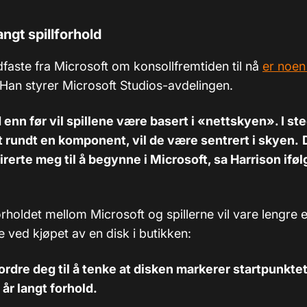
angt spillforhold
faste fra Microsoft om konsollfremtiden til nå
er noen 
 Han styrer Microsoft Studios-avdelingen.
d enn før vil spillene være basert i «nettskyen». I ste
 rundt en komponent, vil de være sentrert i skyen.
irerte meg til å begynne i Microsoft, sa Harrison ifø
rholdet mellom Microsoft og spillerne vil vare lengre e
e ved kjøpet av en disk i butikken:
fordre deg til å tenke at disken markerer startpunkte
 år langt forhold.