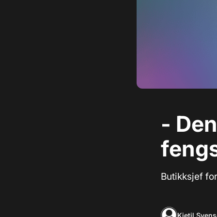
- Den
feng
Butikksjef f
Kjetil Sven