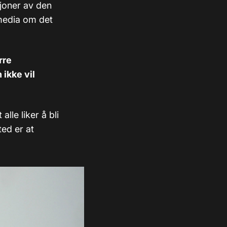
sjoner av den
 media om det
rre
 ikke vil
alle liker å bli
ed er at
.