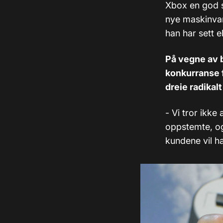
Xbox en god s
nye maskinvar
han har sett el
På vegne av 
konkurranse fr
dreie radikalt
- Vi tror ikke 
oppstemte, og
kundene vil ha