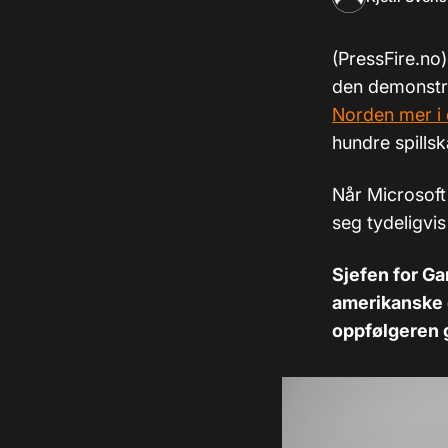
(PressFire.no)
den demonstr
Norden mer i 
hundre spills
Når Microsoft
seg tydeligvi
Sjefen for Ga
amerikanske g
oppfølgeren g