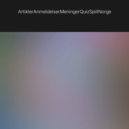
Artikler
Anmeldelser
Meninger
Quiz
SpillNorge