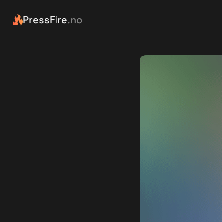
PressFire
.no