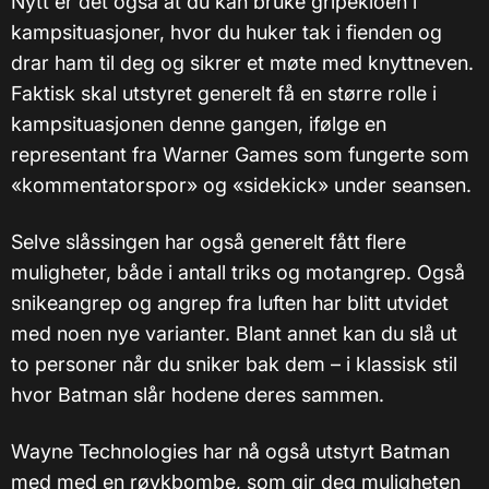
Nytt er det også at du kan bruke gripekloen i
kampsituasjoner, hvor du huker tak i fienden og
drar ham til deg og sikrer et møte med knyttneven.
Faktisk skal utstyret generelt få en større rolle i
kampsituasjonen denne gangen, ifølge en
representant fra Warner Games som fungerte som
«kommentatorspor» og «sidekick» under seansen.
Selve slåssingen har også generelt fått flere
muligheter, både i antall triks og motangrep. Også
snikeangrep og angrep fra luften har blitt utvidet
med noen nye varianter. Blant annet kan du slå ut
to personer når du sniker bak dem – i klassisk stil
hvor Batman slår hodene deres sammen.
Wayne Technologies har nå også utstyrt Batman
med med en røykbombe, som gir deg muligheten