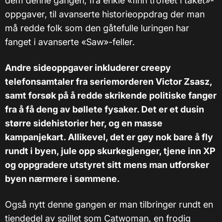
dem denne gangen, fra enkle «finn trofeet i taket»-
oppgaver, til avanserte historieoppdrag der man
må redde folk som den gåtefulle luringen har
fanget i avanserte «Saw»-feller.
Andre sideoppgaver inkluderer creepy
telefonsamtaler fra seriemorderen Victor Zsasz,
samt forsøk på å redde skrikende politiske fanger
fra å få deng av bøllete fysaker. Det er et dusin
større sidehistorier her, og en masse
kampanjekart. Allikevel, det er gøy nok bare å fly
rundt i byen, jule opp skurkegjenger, tjene inn XP
og oppgradere utstyret sitt mens man utforsker
byen nærmere i sømmene.
Også nytt denne gangen er man tilbringer rundt en
tiendedel av spillet som Catwoman, en frodig