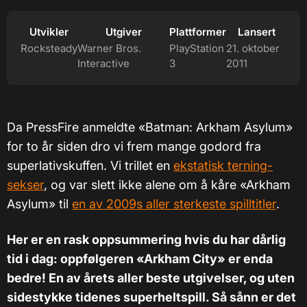
Utvikler
Utgiver
Plattformer
Lansert
Rocksteady
Warner Bros.
PlayStation
21. oktober
Interactive
3
2011
Da PressFire anmeldte «Batman: Arkham Asylum»
for to år siden dro vi frem mange godord fra
superlativskuffen. Vi trillet en
ekstatisk terning-
sekser
, og var slett ikke alene om å kåre «Arkham
Asylum» til
en av 2009s aller sterkeste spilltitler
.
Her er en rask oppsummering hvis du har dårlig
tid i dag: oppfølgeren «Arkham City» er enda
bedre! En av årets aller beste utgivelser, og uten
sidestykke tidenes superheltspill. Så sånn er det