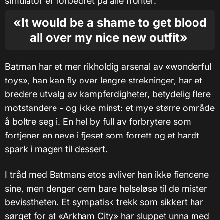
simulator er forbedret på alle fronter.
«It would be a shame to get blood
all over my nice new outfit»
Batman har et mer rikholdig arsenal av «wonderful
toys», han kan fly over lengre strekninger, har et
bredere utvalg av kampferdigheter, betydelig flere
motstandere - og ikke minst: et mye større område
å boltre seg i. En hel by full av forbrytere som
fortjener en neve i fjeset som forrett og et hardt
spark i magen til dessert.
I tråd med Batmans etos avliver han ikke fiendene
sine, men denger dem bare helseløse til de mister
bevisstheten. Et sympatisk trekk som sikkert har
sørget for at «Arkham City» har sluppet unna med