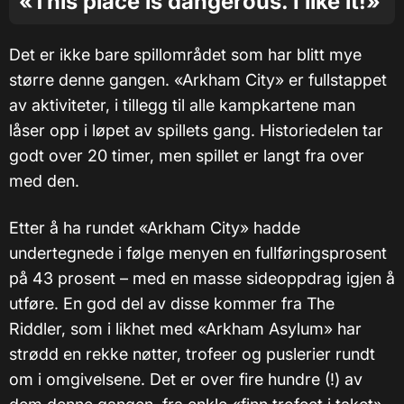
«This place is dangerous. I like it!»
Det er ikke bare spillområdet som har blitt mye
større denne gangen. «Arkham City» er fullstappet
av aktiviteter, i tillegg til alle kampkartene man
låser opp i løpet av spillets gang. Historiedelen tar
godt over 20 timer, men spillet er langt fra over
med den.
Etter å ha rundet «Arkham City» hadde
undertegnede i følge menyen en fullføringsprosent
på 43 prosent – med en masse sideoppdrag igjen å
utføre. En god del av disse kommer fra The
Riddler, som i likhet med «Arkham Asylum» har
strødd en rekke nøtter, trofeer og puslerier rundt
om i omgivelsene. Det er over fire hundre (!) av