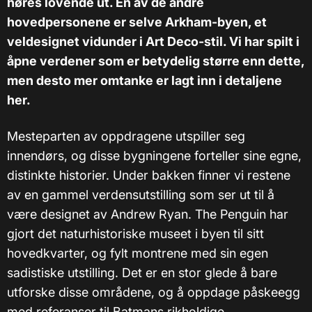
høres lovende ut. En av de andre
hovedpersonene er selve Arkham-byen, et
veldesignet vidunder i Art Deco-stil. Vi har spilt i
åpne verdener som er betydelig større enn dette,
men desto mer omtanke er lagt inn i detaljene
her.
Mesteparten av oppdragene utspiller seg
innendørs, og disse bygningene forteller sine egne,
distinkte historier. Under bakken finner vi restene
av en gammel verdensutstilling som ser ut til å
være designet av Andrew Ryan. The Penguin har
gjort det naturhistoriske museet i byen til sitt
hovedkvarter, og fylt montrene med sin egen
sadistiske utstilling. Det er en stor glede å bare
utforske disse områdene, og å oppdage påskeegg
med referanser til Batmans rikholdige