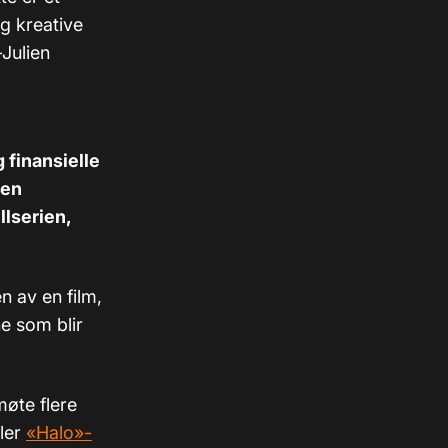
g kreative
-Julien
 finansielle
 en
llserien,
n av en film,
ne som blir
møte flere
ller
«Halo»-