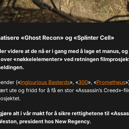
matisere
«
Ghost Recon
»
og
«
Splinter Cell
»
ller videre at de nå er i gang med å lage et manus, og
 over «nøkkelelementer» ved retningen filmprosjekte
meldingen.
ender («
Inglourious Basterds
», «
300
», «
Prometheus
»
vært ute og fridd for å få en stor «Assassin’s Creed»-fil
rosjektet.
gjøre alt i vår makt for å sikre rettighetene til «Assa
 Weston, president hos New Regency.