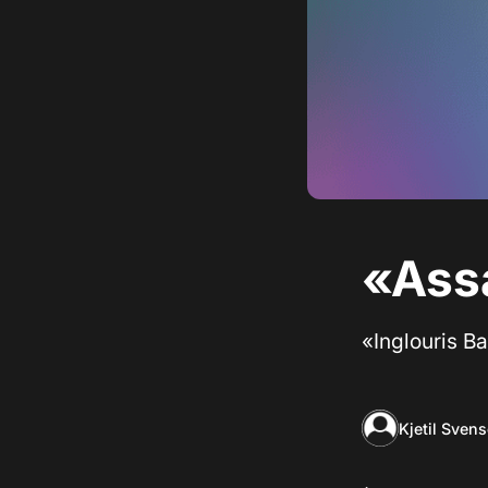
«Assa
«Inglouris Ba
Kjetil Sven