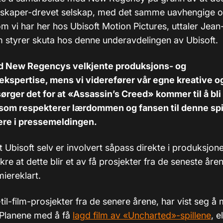
lmskaper-drevet selskap, med det samme uavhengige o
m vi har her hos Ubisoft Motion Pictures, uttaler Jean
 styrer skuta hos denne underavdelingen av Ubisoft.
ed New Regencys velkjente produksjons- og
ekspertise, mens vi viderefører vår egne kreative og
 sørger det for at «Assassin’s Creed» kommer til å bli
 som respekterer lærdommen og fansen til denne spi
ere i pressemeldingen.
 Ubisoft selv er involvert såpass direkte i produksjone
kre at dette blir et av få prosjekter fra de seneste åre
iereklart.
l-til-film-prosjekter fra de senere årene, har vist seg å 
. Planene med å få
lagd film av «Uncharted»-spillene
, e