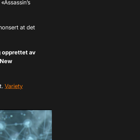
e
«
Assassin’s
onsert at det
 opprettet av
g New
t.
Variety