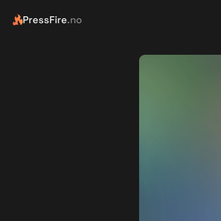
PressFire
.no