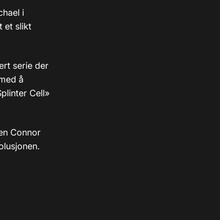
hael i
t et slikt
ert serie der
 med å
Splinter Cell»
nen Connor
olusjonen.