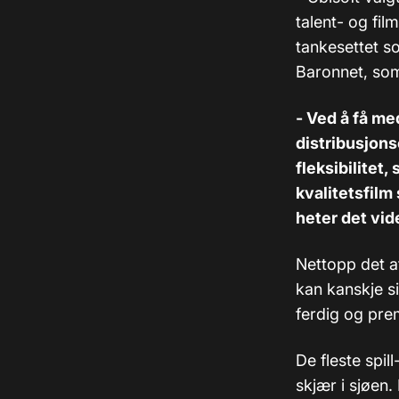
talent- og fi
tankesettet so
Baronnet, som
- Ved å få m
distribusjons
fleksibilitet,
kvalitetsfilm
heter det vid
Nettopp det at
kan kanskje si
ferdig og prem
De fleste spil
skjær i sjøen