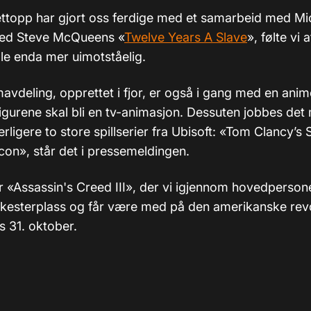
nettopp har gjort oss ferdige med et samarbeid med Mic
med Steve McQueens «
Twelve Years A Slave
», følte vi a
le enda mer uimotståelig.
lmavdeling, opprettet i fjor, er også i gang med en anim
figurene skal bli en tv-animasjon. Dessuten jobbes det
erligere to store spillserier fra Ubisoft: «Tom Clancy’s 
on», står det i pressemeldingen.
er
«
Assassin's Creed III
»
, der vi igjennom hovedperso
kesterplass og får være med på den amerikanske rev
es 31. oktober.