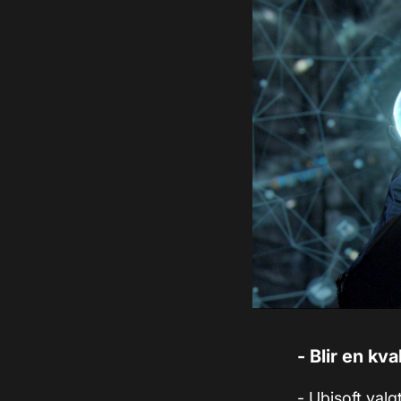
- Blir en kva
- Ubisoft val