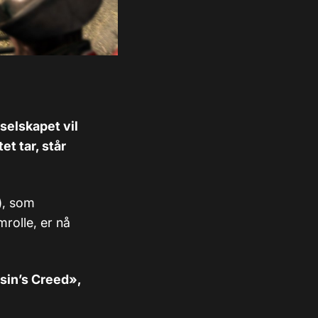
 selskapet vil
t tar, står
), som
mrolle, er nå
ssin’s Creed»,