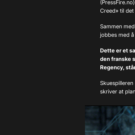
(PressFire.no)
Creed
»
til det
Sammen med f
jobbes med å 
Dette er et s
den franske s
Regency, stå
Skuespilleren 
skriver at pla