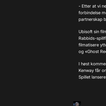
- Etter at vi 
forbindelse 
partnerskap b
Ubisoft sin fi
Rabbids-spill
filmatisere ytt
og «Ghost Rec
I høst komm
Kenway får or
Spillet lanser