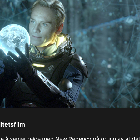
litetsfilm
gte å samarbeide med New Regency på grunn av at dett