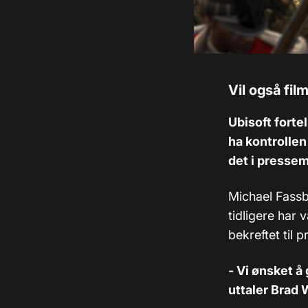
Vil også fil
Ubisoft forte
ha kontrollen
det i presse
Michael Fassb
tidligere har 
bekreftet til p
- Vi ønsket å 
uttaler Brad