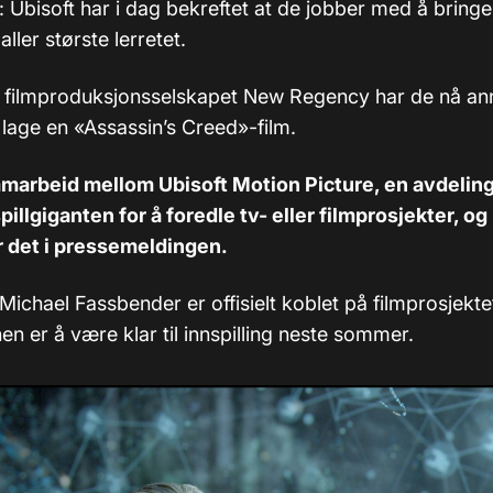
: Ubisoft har i dag bekreftet at de jobber med å bring
 aller største lerretet.
ilmproduksjonsselskapet New Regency har de nå ann
lage en «Assassin’s Creed»-film.
amarbeid mellom Ubisoft Motion Picture, en avdeling
pillgiganten for å foredle tv- eller filmprosjekter, o
r det i pressemeldingen.
Michael Fassbender er offisielt koblet på filmprosjekte
nen er å være klar til innspilling neste sommer.