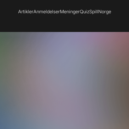
Artikler
Anmeldelser
Meninger
Quiz
SpillNorge