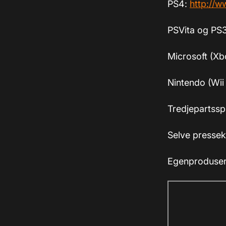
PS4:
http://
PSVita og PS
Microsoft (X
Nintendo (Wii
Tredjepartsspi
Selve presse
Egenproduser