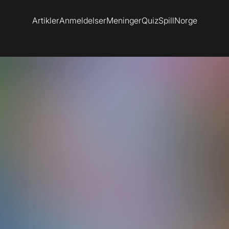
Artikler
Anmeldelser
Meninger
Quiz
SpillNorge