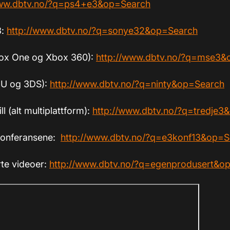
www.dbtv.no/?q=ps4+e3&op=Search
3:
http://www.dbtv.no/?q=sonye32&op=Search
box One og Xbox 360):
http://www.dbtv.no/?q=mse3&
 U og 3DS):
http://www.dbtv.no/?q=ninty&op=Search
ll (alt multiplattform):
http://www.dbtv.no/?q=tredje3
konferansene:
http://www.dbtv.no/?q=e3konf13&op=S
te videoer:
http://www.dbtv.no/?q=egenprodusert&o