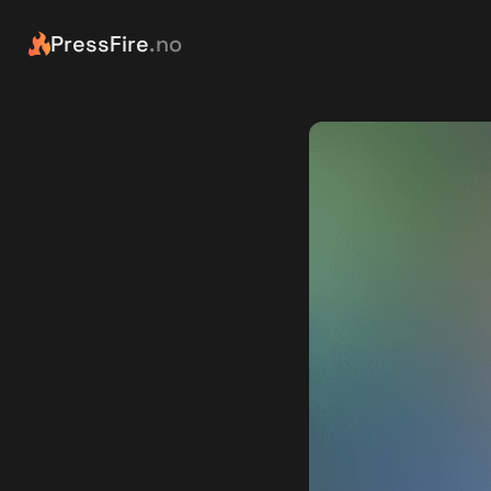
PressFire
.no