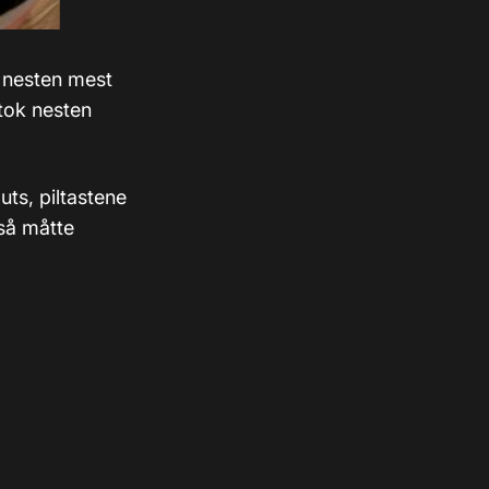
l nesten mest
 tok nesten
ts, piltastene
tså måtte