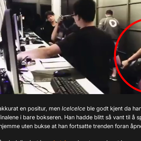
 akkurat en positur, men
IceIceIce
ble godt kjent da han
finalene i bare bokseren. Han hadde blitt så vant til å sp
hjemme uten bukse at han fortsatte trenden foran åp