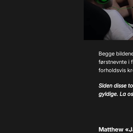
Begge bildene 
førstnevnte i 
forholdsvis kr
Siden disse to
gyldige. La o
Matthew «J