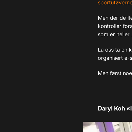
sportutøverne 
Men der de fle
kontroller for
som er heller .
La oss ta en k
organisert e-s
Men først no
Daryl Koh «