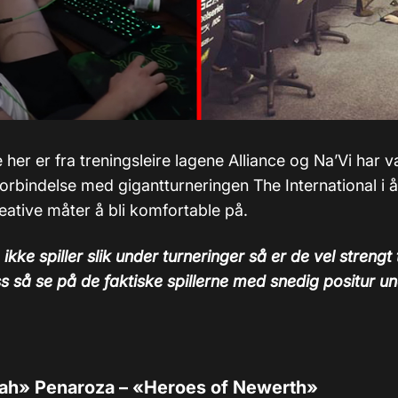
her er fra treningsleire lagene Alliance og Na’Vi har v
forbindelse med gigantturneringen The International i å
eative måter å bli komfortable på.
 ikke spiller slik under turneringer så er de vel strengt 
ss så se på de faktiske spillerne med snedig positur 
ah» Penaroza – «Heroes of Newerth»