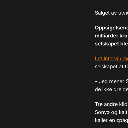
Salget av utvi
Oppsigelsene 
milliarder kr
selskapet ble
I et intervju 
selskapet at t
– Jeg mener S
de ikke greide
Tre andre kilde
Sony» og kalt
kaller en «p