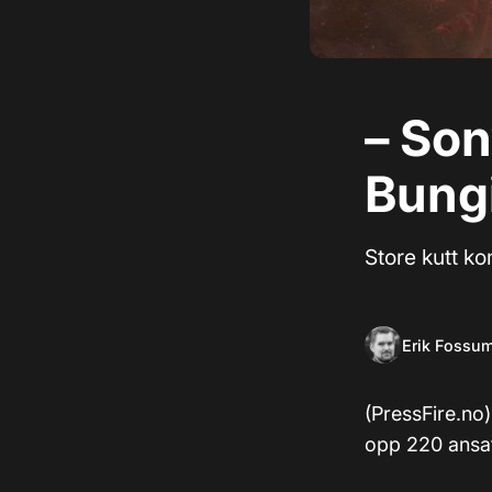
– Son
Bung
Store kutt ko
Erik Fossu
(PressFire.no)
opp 220 ansatt