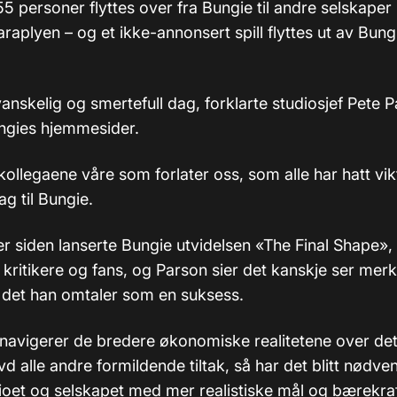
 155 personer flyttes over fra Bungie til andre selskaper
raplyen – og et ikke-annonsert spill flyttes ut av Bung
vanskelig og smertefull dag, forklarte studiosjef Pete P
ngies hjemmesider.
 kollegaene våre som forlater oss, som alle har hatt vi
ag til Bungie.
r siden lanserte Bungie utvidelsen «The Final Shape», 
kritikere og fans, og Parson sier det kanskje ser merke
r det han omtaler som en suksess.
 navigerer de bredere økonomiske realitetene over det 
vd alle andre formildende tiltak, så har det blitt nødve
ioet og selskapet med mer realistiske mål og bærekra