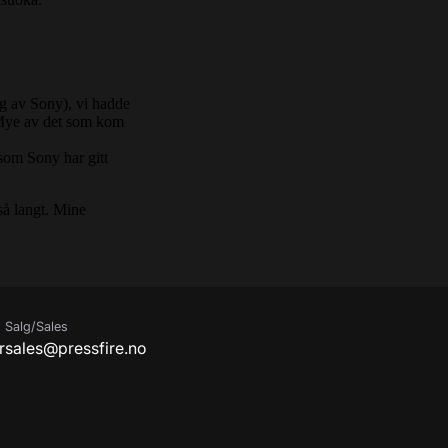
Salg/Sales
r
sales@pressfire.no