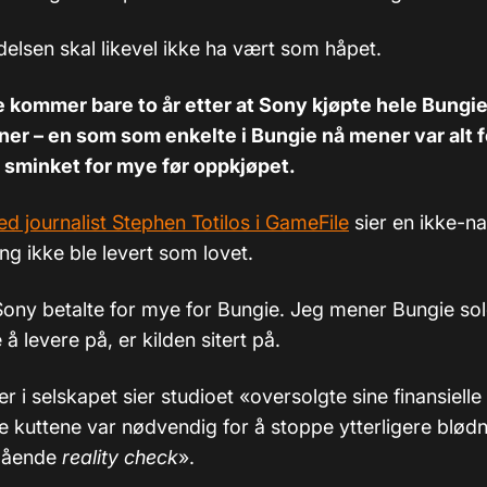
delsen skal likevel ikke ha vært som håpet.
kommer bare to år etter at Sony kjøpte hele Bungie
oner – en som som enkelte i Bungie nå mener var alt f
 sminket for mye før oppkjøpet.
med journalist Stephen Totilos i GameFile
sier en ikke-nav
ing ikke ble levert som lovet.
ony betalte for mye for Bungie. Jeg mener Bungie sol
 å levere på, er kilden sitert på.
r i selskapet sier studioet «oversolgte sine finansielle u
e kuttene var nødvendig for å stoppe ytterligere blødn
ågående
reality check
».