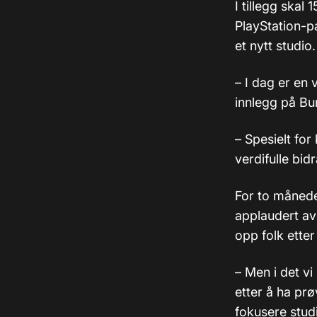
I tillegg skal
PlayStation-pa
et nytt studio.
– I dag er en 
innlegg på Bu
– Spesielt for
verdifulle bidr
For to månede
applaudert av 
opp folk ette
– Men i det vi
etter å ha prø
fokusere stud