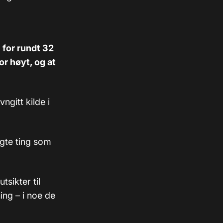
 for rundt 32
or høyt, og at
ngitt kilde i
gte ting som
tsikter til
ing – i noe de