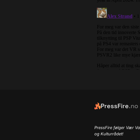
PressFire
.no
PressFire følger Vær Va
og Kulturrådet!