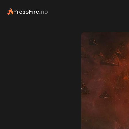
PressFire
.no