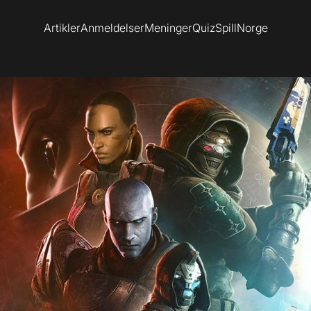
Artikler
Anmeldelser
Meninger
Quiz
SpillNorge