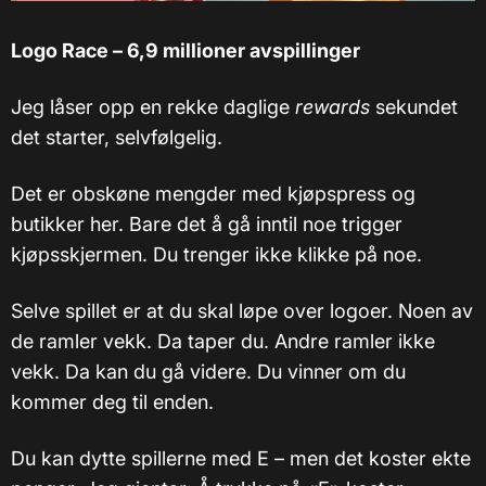
Logo Race – 6,9 millioner avspillinger
Jeg låser opp en rekke daglige
rewards
sekundet
det starter, selvfølgelig.
Det er obskøne mengder med kjøpspress og
butikker her. Bare det å gå inntil noe trigger
kjøpsskjermen. Du trenger ikke klikke på noe.
Selve spillet er at du skal løpe over logoer. Noen av
de ramler vekk. Da taper du. Andre ramler ikke
vekk. Da kan du gå videre. Du vinner om du
kommer deg til enden.
Du kan dytte spillerne med E – men det koster ekte