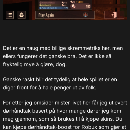
Det er en haug med billige skremmetriks her, men
ellers fungerer det ganske bra. Det er ikke så
fryktelig mye å gjøre, dog.
Ganske raskt blir det tydelig at hele spillet er en
diger front for å hale penger ut av folk.
For etter jeg omsider mister livet her får jeg utlevert
dørhåndtak basert på hvor mange dører jeg kom
meg gjennom, som så brukes til å kjøpe skins. Du
kan kjøpe dørhåndtak-boost for Robux som gjør at