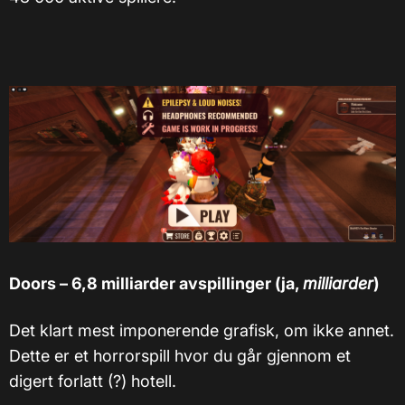
Doors – 6,8 milliarder avspillinger (ja,
milliarder
)
Det klart mest imponerende grafisk, om ikke annet.
Dette er et horrorspill hvor du går gjennom et
digert forlatt (?) hotell.