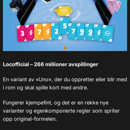
Locofficial – 266 millioner avspillinger
En variant av «Uno», der du oppretter eller blir med
i rom og skal spille kort med andre.
Fungerer kjempefint, og det er en rekke nye
varianter og egenkomponerte regler som spriter
opp original-formelen.