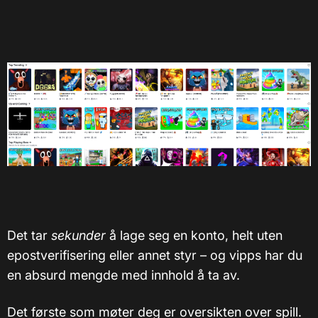
Det tar
sekunder
å lage seg en konto, helt uten
epostverifisering eller annet styr – og vipps har du
en absurd mengde med innhold å ta av.
Det første som møter deg er oversikten over spill.