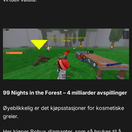
99 Nights in the Forest – 4 milliarder avspillinger
Øyeblikkelig er det kjøpsstasjoner for kosmetiske
greier.
Her kjøper Robux diamanter, som så brukes til å