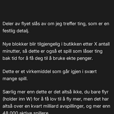
Deler av flyet slås av om jeg treffer ting, som er en
festlig detalj.
Nye blokker blir tilgjengelig i butikken etter X antall
minutter, så dette er også et spill som låser ting
bak tid for å få deg til å bruke ekte penger.
Dette er et virkemiddel som går igjen i svært
mange spill.
Særlig mer enn dette er det altså ikke, du bare flyr
(holder inn W) for å få lov til å fly mer, men det har
altså over en kvart milliard avspillinger, og mer enn
48 000 aktive spillere.