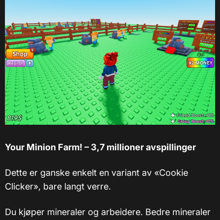
Your Minion Farm! – 3,7 millioner avspillinger
Dette er ganske enkelt en variant av «Cookie
Clicker», bare langt verre.
Du kjøper mineraler og arbeidere. Bedre mineraler