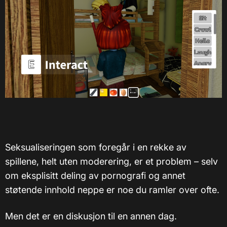
Seksualiseringen som foregår i en rekke av
spillene, helt uten moderering, er et problem – selv
om eksplisitt deling av pornografi og annet
støtende innhold neppe er noe du ramler over ofte.
Men det er en diskusjon til en annen dag.