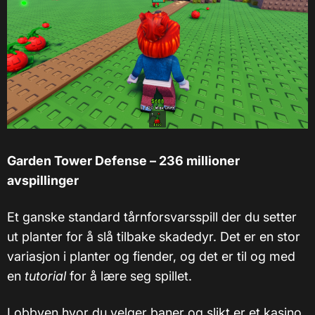
Garden Tower Defense – 236 millioner
avspillinger
Et ganske standard tårnforsvarsspill der du setter
ut planter for å slå tilbake skadedyr. Det er en stor
variasjon i planter og fiender, og det er til og med
en
tutorial
for å lære seg spillet.
Lobbyen hvor du velger baner og slikt er et kasino.