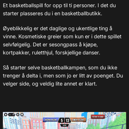
Et basketballspill for opp til ti personer. I det du
starter plasseres du i en basketballbutikk.
Øyeblikkelig er det daglige og ukentlige ting å
vinne. Kosmetiske greier som kun er i dette spillet
selvfølgelig. Det er sesongpass å kjøpe,
kortpakker, ruletthjul, forskjellige danser.
Så starter selve basketballkampen, som du ikke
trenger å delta i, men som jo er litt av poenget. Du
velger side, og veldig lite annet er klart.