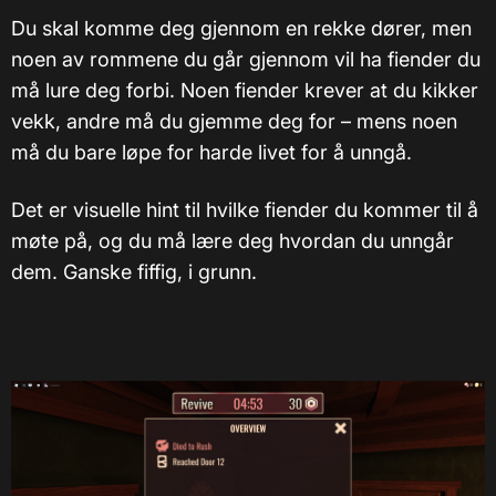
Du skal komme deg gjennom en rekke dører, men
noen av rommene du går gjennom vil ha fiender du
må lure deg forbi. Noen fiender krever at du kikker
vekk, andre må du gjemme deg for – mens noen
må du bare løpe for harde livet for å unngå.
Det er visuelle hint til hvilke fiender du kommer til å
møte på, og du må lære deg hvordan du unngår
dem. Ganske fiffig, i grunn.