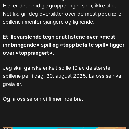
Her er det hendige grupperinger som, ikke ulikt
Netflix, gir deg oversikter over de mest populære
spillene innenfor sjangere og lignende.
Et illevarslende tegn er at listene over «mest
innbringende» spill og «topp betalte spill» ligger
over «topprangert».
Jeg skal ganske enkelt spille 10 av de største
spillene per i dag, 20. august 2025. La oss se hva
greia er.
Og la oss se om vi finner noe bra.