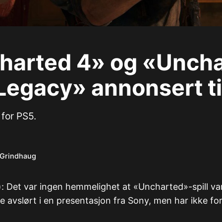
harted 4» og «Unch
Legacy» annonsert ti
for PS5.
 Grindhaug
): Det var ingen hemmelighet at «Uncharted»-spill var 
le avslørt i en presentasjon fra Sony, men har ikke for