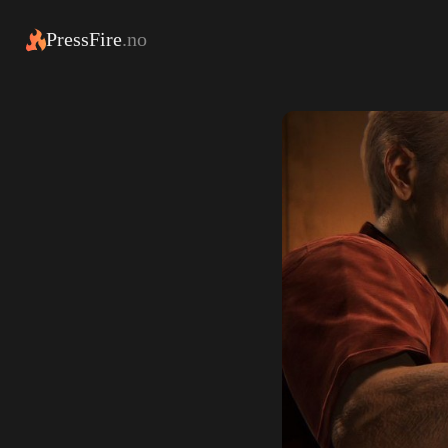
PressFire
.no