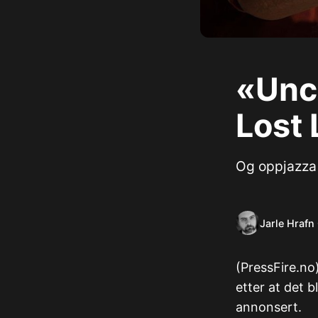
«Unc
Lost 
Og oppjazza 
Jarle Hrafn
​(PressFire.no
etter at det b
annonsert.