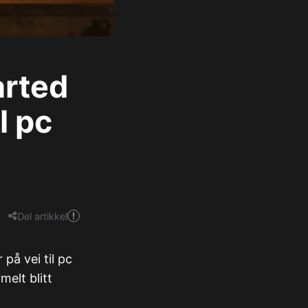
arted
l pc
Del artikkel
på vei til pc
melt blitt