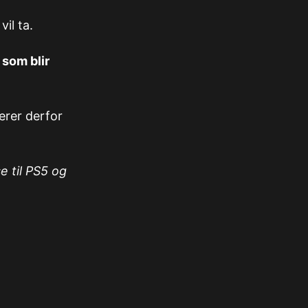
il ta.
 som blir
erer derfor
e til PS5 og