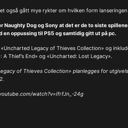
t også gått mye rykter om hvilken form lanseringen v
 Naughty Dog og Sony at det er de to siste spillene
 en oppussing til PS5 og samtidig gitt ut på pc.
 «Uncharted Legacy of Thieves Collection» og inklud
: A Thief’s End» og «Uncharted: Lost Legacy».
gacy of Thieves Collection» planlegges for utgivels
2.
youtube.com/watch?v=IfrfJn_-24g