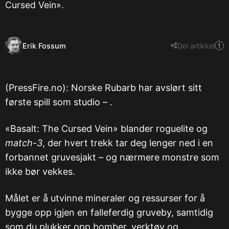
Cursed Vein».
Erik Fossum
Del artikkel
(PressFire.no): Norske Rubarb har avslørt sitt
første spill som studio – .
«Basalt: The Cursed Vein» blander roguelite og
match-3
, der hvert trekk tar deg lenger ned i en
forbannet gruvesjakt – og nærmere monstre som
ikke bør vekkes.
Målet er å utvinne mineraler og ressurser for å
bygge opp igjen en falleferdig gruveby, samtidig
som du plukker opp bomber, verktøy og