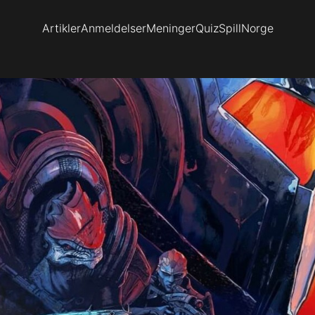
Artikler
Anmeldelser
Meninger
Quiz
SpillNorge