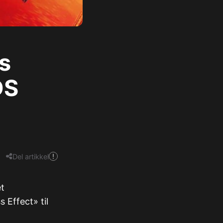
s
DS
Del artikkel
et
 Effect» til