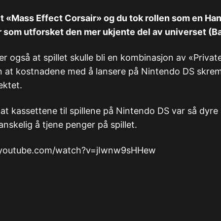
alt «Mass Effect Corsair» og du tok rollen som en Ha
ur som utforsket den mer ukjente del av universet (Ba
r også at spillet skulle bli en kombinasjon av «Privat
n at kostnadene med å lansere på Nintendo DS skrem
ektet.
at kassettene til spillene på Nintendo DS var så dyre a
nskelig å tjene penger på spillet.
.youtube.com/watch?v=jIwnw9sHHew