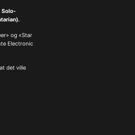
n Solo-
tarian).
eer» og «Star
te Electronic
t det ville