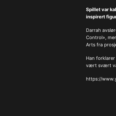
Spillet var k
inspirert fig
Darrah avsløre
Control», me
Arts fra prosj
Han forklarer 
vært svært va
https://www