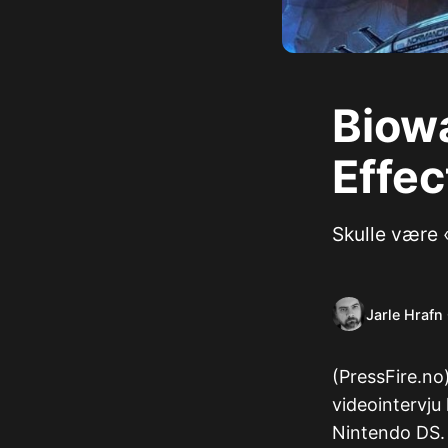
Biow
Effec
Skulle være 
Jarle Hrafn
​​(PressFire.n
videointervju
Nintendo DS.