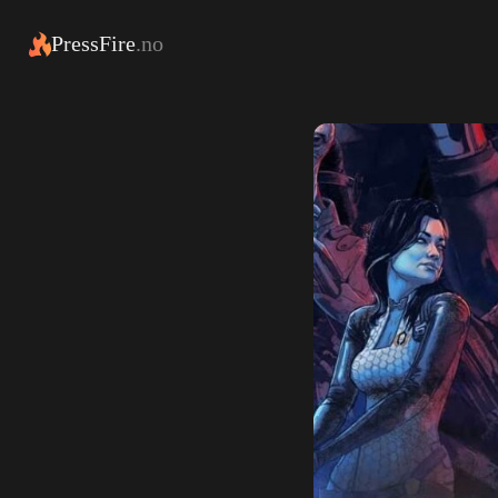
PressFire
.no