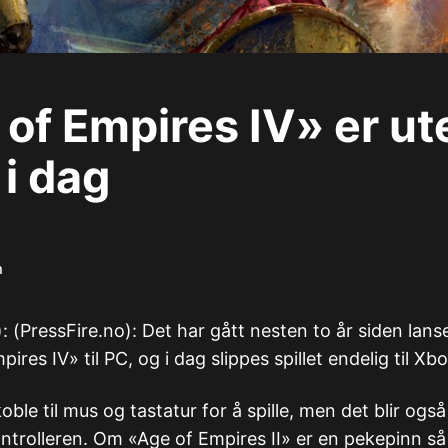
of Empires IV» er ute
i dag
m
): (PressFire.no): Det har gått nesten to år siden lans
ires IV» til PC, og i dag slippes spillet endelig til Xbox
oble til mus og tastatur for å spille, men det blir også
trolleren. Om «Age of Empires II» er en pekepinn så 