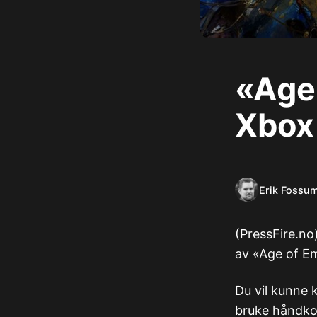
«Age 
Xbox 
Erik Fossu
(PressFire.no
av «Age of Emp
Du vil kunne k
bruke håndkon