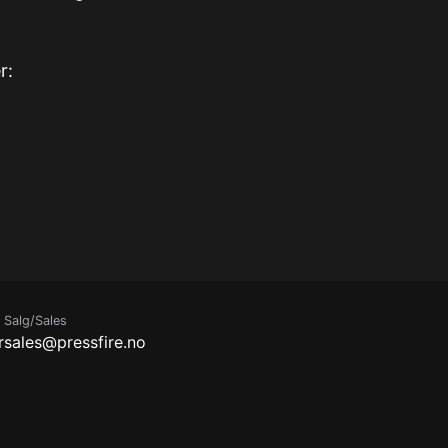
r:
Salg/Sales
r
sales@pressfire.no