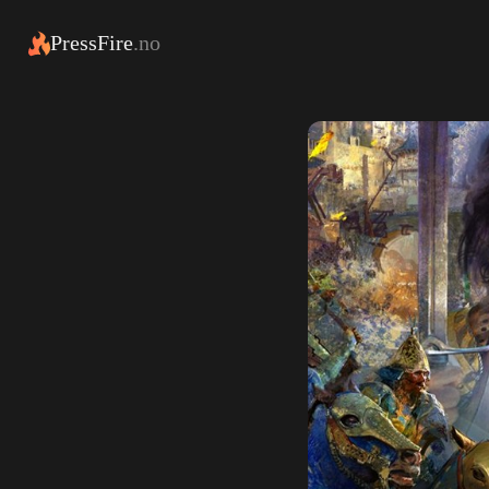
PressFire
.no