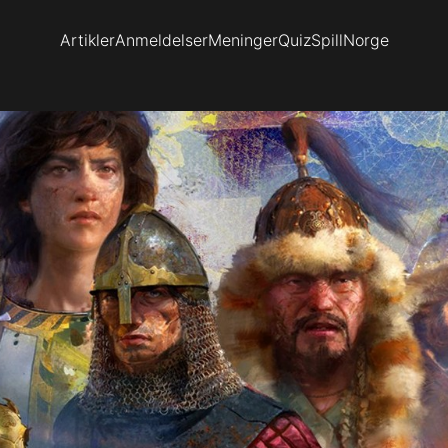
Artikler
Anmeldelser
Meninger
Quiz
SpillNorge