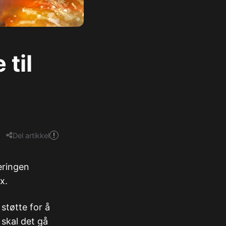
 til
Del artikkel
eringen
.​
 støtte for å
skal det gå