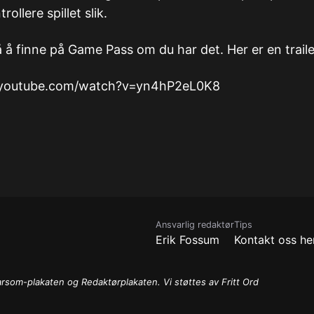
trollere spillet slik.
å å finne på Game Pass om du har det. Her er en traile
.youtube.com/watch?v=yn4hP2eL0K8
Ansvarlig redaktør
Tips
Erik Fossum
Kontakt oss he
arsom-plakaten og Redaktørplakaten. Vi støttes av Fritt Ord