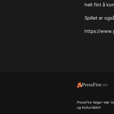
helt fint å kon
Spillet er ogs
https://www
PressFire
.no
PressFire følger Vær V
og Kulturrådet!