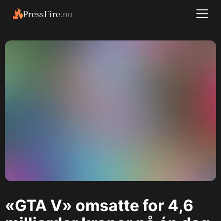
PressFire
.no
«GTA V» omsatte for 4,6