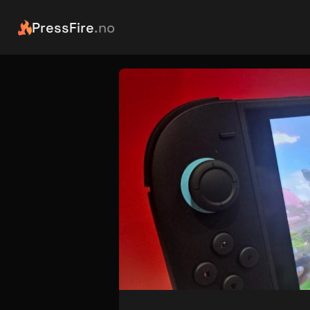
PressFire
.no