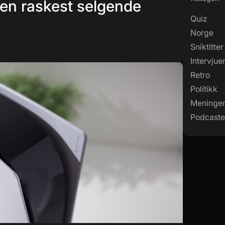
den raskest selgende
Quiz
Norge
Sniktitter
Intervjue
Retro
Politikk
Meninge
Podcaste