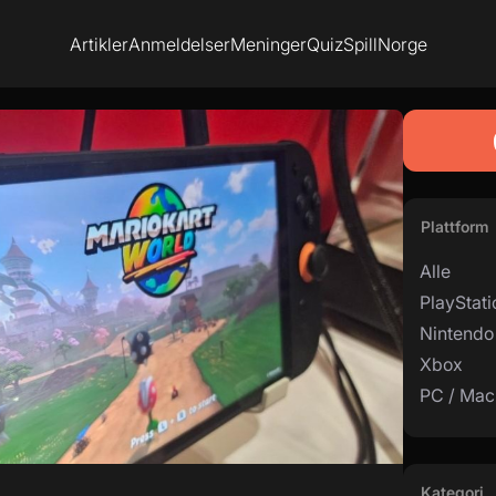
Artikler
Anmeldelser
Meninger
Quiz
SpillNorge
Plattform
Alle
PlayStati
Nintendo
Xbox
PC / Mac
Kategori