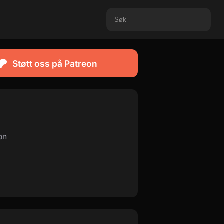
Støtt oss på Patreon
on