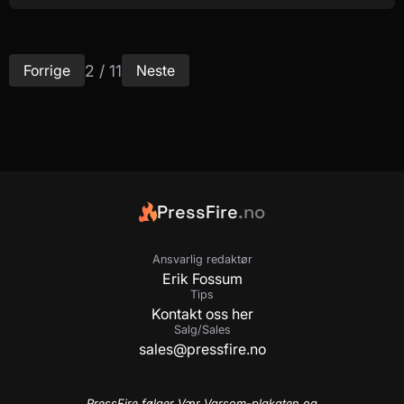
2 / 11
Forrige
Neste
PressFire
.no
Ansvarlig redaktør
Erik Fossum
Tips
Kontakt oss her
Salg/Sales
sales@pressfire.no
PressFire følger Vær Varsom-plakaten og