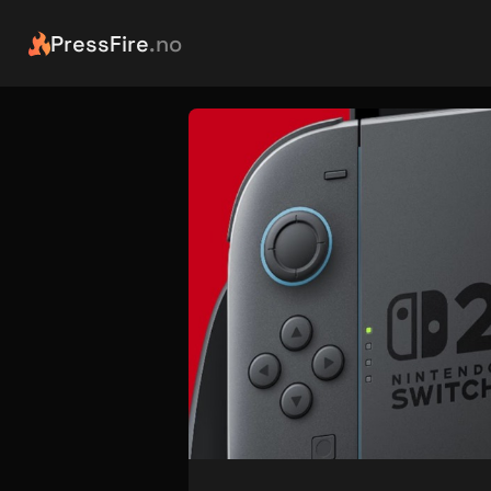
PressFire
.no