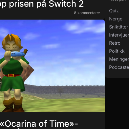
pp prisen på Switch 2
Quiz
8 kommentarer
Norge
Sniktitter
Intervjue
Retro
Politikk
Meninge
Podcaste
 «Ocarina of Time»-