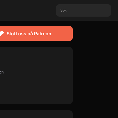
Støtt oss på Patreon
on