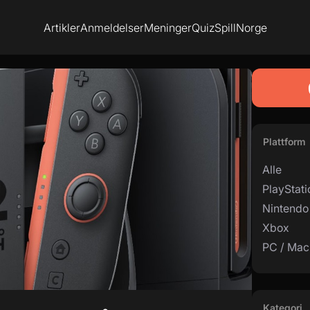
Artikler
Anmeldelser
Meninger
Quiz
SpillNorge
Plattform
Alle
PlayStati
Nintendo
Xbox
PC / Mac
Kategori