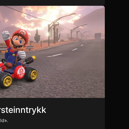
rsteinntrykk
ld».