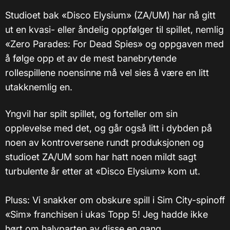
Studioet bak «Disco Elysium» (ZA/UM) har nå gitt
ut en kvasi- eller åndelig oppfølger til spillet, nemlig
«Zero Parades: For Dead Spies» og oppgaven med
å følge opp et av de mest banebrytende
rollespillene noensinne må vel sies å være en litt
utakknemlig en.
Yngvil har spilt spillet, og forteller om sin
opplevelse med det, og går også litt i dybden på
noen av kontroversene rundt produksjonen og
studioet ZA/UM som har hatt noen mildt sagt
turbulente år etter at «Disco Elysium» kom ut.
Pluss: Vi snakker om obskure spill i Sim City-spinoff
«Sim» franchisen i ukas Topp 5! Jeg hadde ikke
hørt om halvparten av disse en gang.