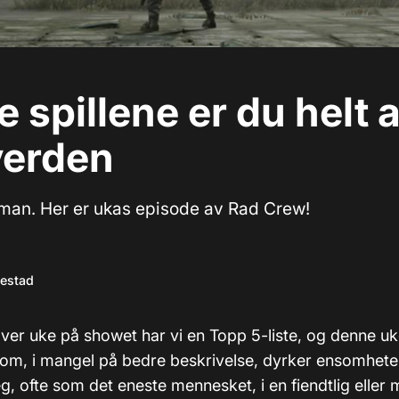
se spillene er du helt 
verden
man. Her er ukas episode av Rad Crew!
kestad
ver uke på showet har vi en Topp 5-liste, og denne uk
som, i mangel på bedre beskrivelse, dyrker ensomheten.
, ofte som det eneste mennesket, i en fiendtlig eller 