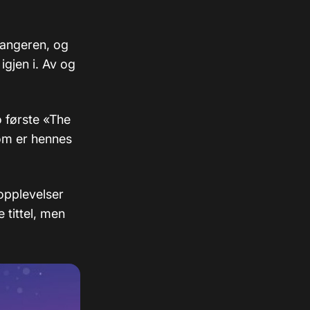
jangeren, og
gjen i. Av og
o første «The
om er hennes
opplevelser
tittel, men