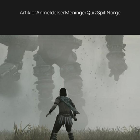
Artikler
Anmeldelser
Meninger
Quiz
SpillNorge