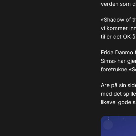
verden som du
«Shadow of th
vi kommer inn
til er det OK 
Frida Danmo f
Sims» har gje
foretrukne «
Are på sin si
med det spill
likevel gode s