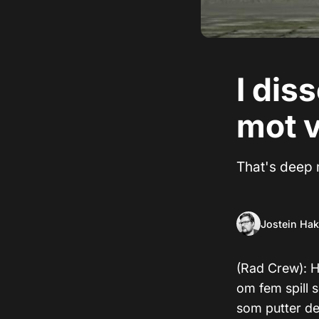
I dis
mot 
That's deep 
Jostein Ha
(Rad Crew): H
om fem spill 
som putter deg