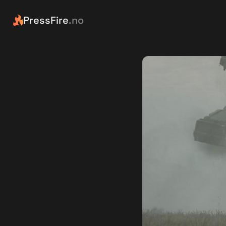
PressFire
.no