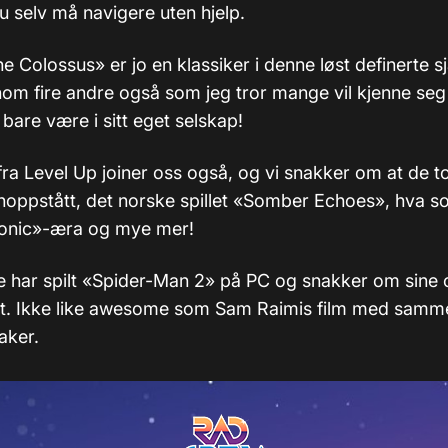
 selv må navigere uten hjelp.
e Colossus» er jo en klassiker i denne løst definerte s
om fire andre også som jeg tror mange vil kjenne seg i
å bare være i sitt eget selskap!
ra Level Up joiner oss også, og vi snakker om at de t
noppstått, det norske spillet «Somber Echoes», hva s
Sonic»-æra og mye mer!
de har spilt «Spider-Man 2» på PC og snakker om sine 
et. Ikke like awesome som Sam Raimis film med samme 
aker.