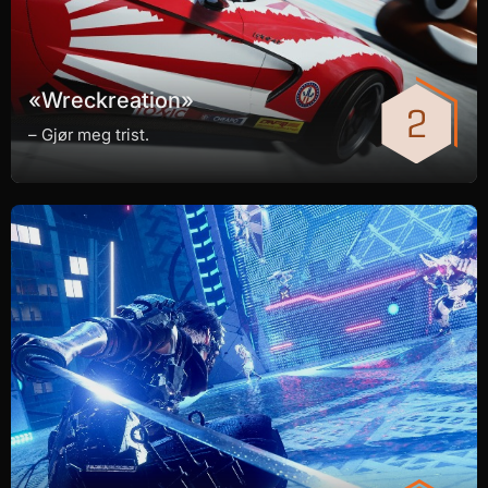
«Wreckreation»
– Gjør meg trist.