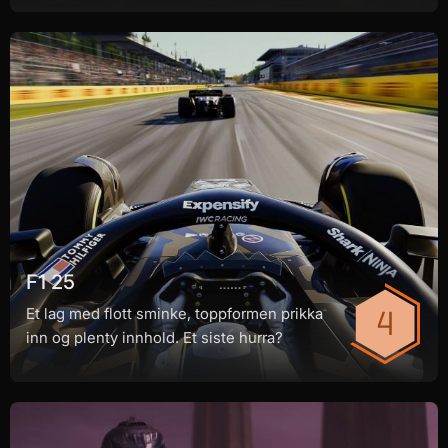
F1 25
Et lag med flott sminke, toppformen prikka
inn og plenty innhold. Et siste hurra?