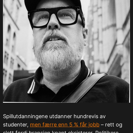
Spillutdanningene utdanner hundrevis av
studenter,
men færre enn 5 % får jobb
– rett og
slett fordi bransjen knapt eksisterer. Politikere